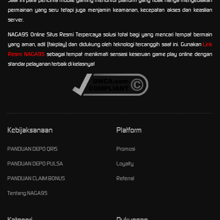
Saat ini para pencinta mobile gaming menuntut platform yang tidak hanya menyediakan
permainan yang seru tetapi juga menjamin keamanan, kecepatan akses dan keaslian
server.
NAGA95 Online Situs Resmi Terpercaya solusi total bagi yang mencari tempat bermain
yang aman, adil (fairplay) dan didukung oleh teknologi tercanggih saat ini. Gunakan
Link
Resmi NAGA95
sebagai tempat menikmati sensasi keseruan game play online dengan
standar pelayanan terbaik di kelasnya!
Kebijaksanaan
Platform
PANDUAN DEPO QRIS
Promosi
PANDUAN DEPO PULSA
Loyalty
PANDUAN CLAIM BONUS
Referral
Tentang NAGA95
Kategori
Dukungan