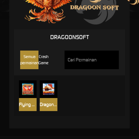
DRAGOONSOFT
Semua
Crash
permainan
Game
Flying Phoenix
Dragon or Crash