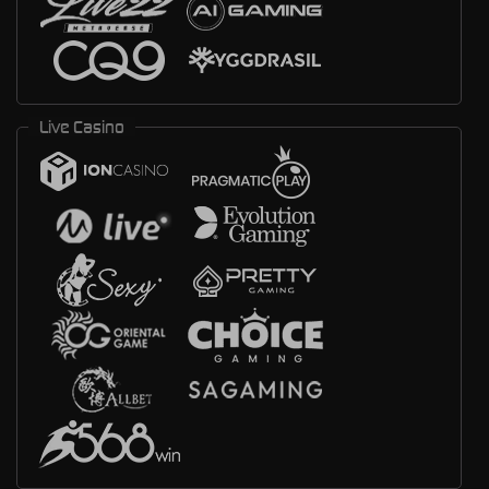
Live Casino