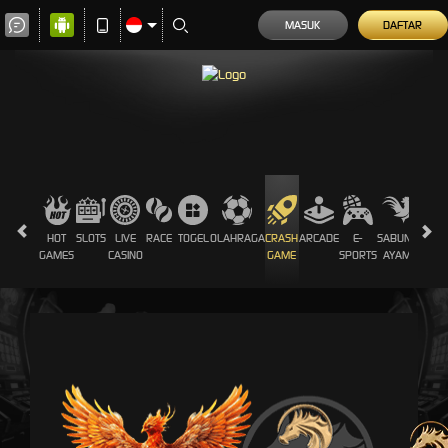
MASUK
DAFTAR
HOT
SLOTS
LIVE
RACE
TOGEL
OLAHRAGA
CRASH
ARCADE
E-
SABUNG
PROM
GAMES
CASINO
GAME
SPORTS
AYAM