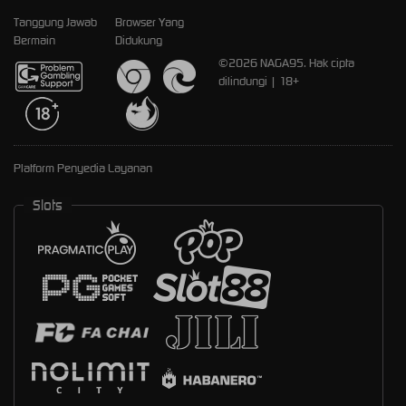
Tanggung Jawab
Browser Yang
Bermain
Didukung
©2026 NAGA95. Hak cipta
dilindungi | 18+
Platform Penyedia Layanan
Slots