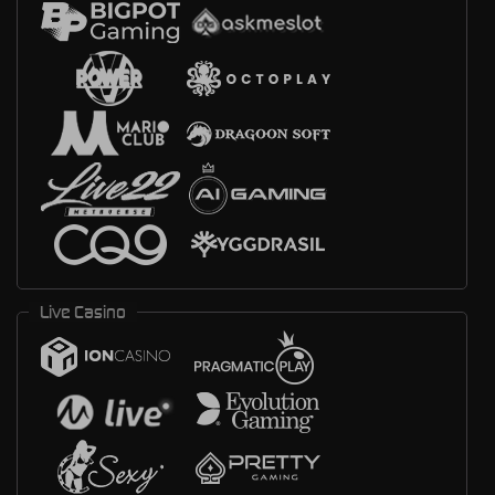
Live Casino