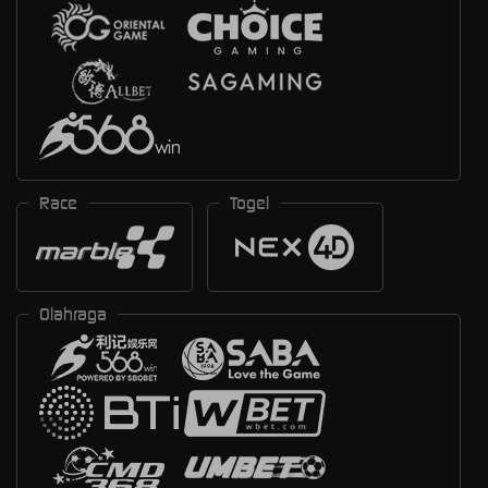
Race
Togel
Olahraga